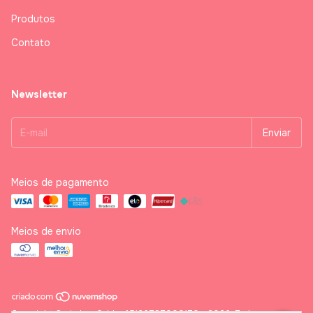
Surpreenda seus clientes com um toque especial de
Produtos
carinho!
Contato
Newsletter
Meios de pagamento
Meios de envio