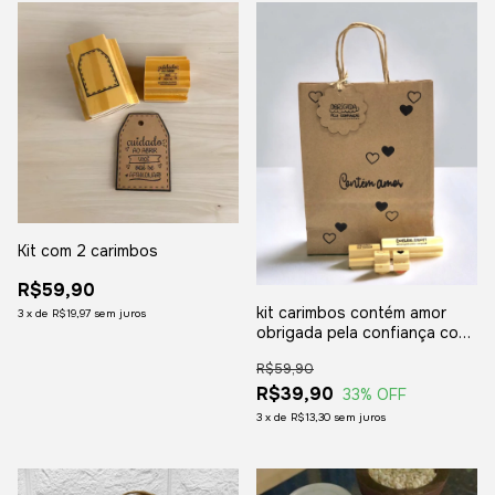
Kit com 2 carimbos
R$59,90
kit carimbos contém amor
3
x
de
R$19,97
sem juros
obrigada pela confiança com
2 corações
R$59,90
R$39,90
33
% OFF
3
x
de
R$13,30
sem juros