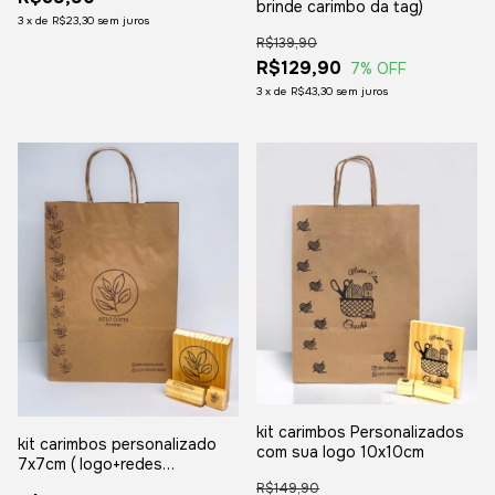
brinde carimbo da tag)
3
x
de
R$23,30
sem juros
R$139,90
R$129,90
7
% OFF
3
x
de
R$43,30
sem juros
kit carimbos Personalizados
kit carimbos personalizado
com sua logo 10x10cm
7x7cm ( logo+redes
sociais+carimbo brinde pra
R$149,90