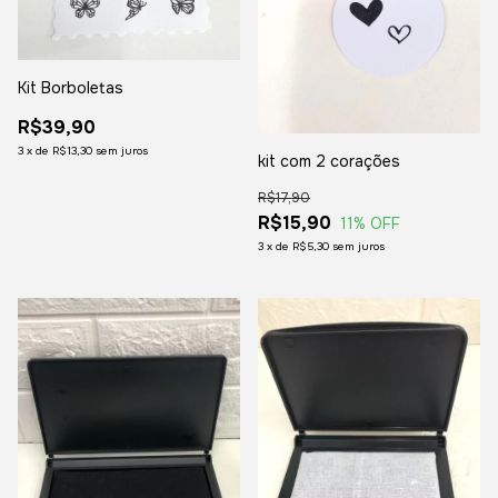
Kit Borboletas
R$39,90
3
x
de
R$13,30
sem juros
kit com 2 corações
R$17,90
R$15,90
11
% OFF
3
x
de
R$5,30
sem juros