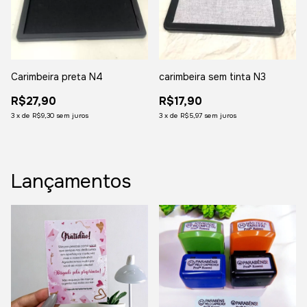
Carimbeira preta N4
carimbeira sem tinta N3
R$27,90
R$17,90
3
x
de
R$9,30
sem juros
3
x
de
R$5,97
sem juros
Lançamentos