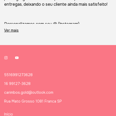
entregas, deixando o seu cliente ainda mais satisfeito!
Personalizamos com seu @ (Instagram).
Ver mais
Após a compra, por favor, nos informe a informação
pelo WhatsApp (16 99127-3628).
- Quantidade: 50 unidades
- Tamanho: 10x7cm
5516991273628
- Papel Fotográfico 180g (brilhante e durinho)
16 99127-3628
carimbos.gold@outlook.com
Prazo de produção: 5 dias úteis
Rua Mato Grosso 1081 Franca SP
Início