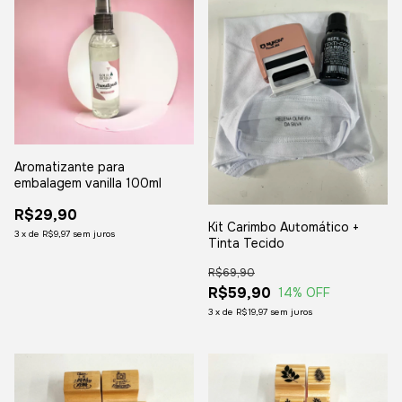
Aromatizante para
embalagem vanilla 100ml
R$29,90
Kit Carimbo Automático +
3
x
de
R$9,97
sem juros
Tinta Tecido
R$69,90
R$59,90
14
% OFF
3
x
de
R$19,97
sem juros