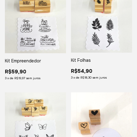
Kit Folhas
Kit Empreendedor
R$54,90
R$59,90
3
x
de
R$18,30
sem juros
3
x
de
R$19,97
sem juros