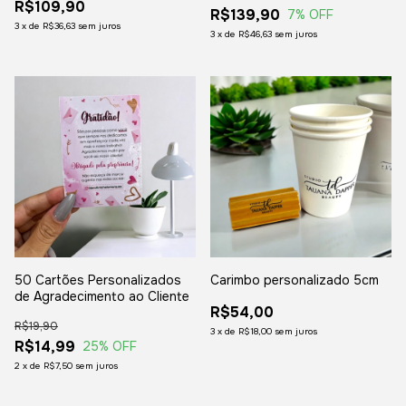
R$109,90
decorar)
R$139,90
7
% OFF
3
x
de
R$36,63
sem juros
3
x
de
R$46,63
sem juros
50 Cartões Personalizados
Carimbo personalizado 5cm
de Agradecimento ao Cliente
R$54,00
R$19,90
3
x
de
R$18,00
sem juros
R$14,99
25
% OFF
2
x
de
R$7,50
sem juros