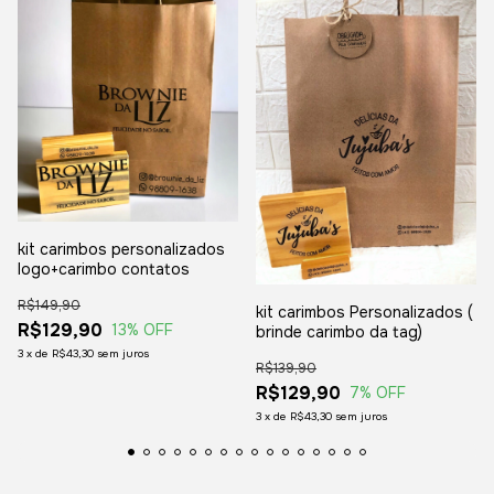
kit carimbos personalizados
logo+carimbo contatos
R$149,90
kit carimbos Personalizados (
R$129,90
13
% OFF
brinde carimbo da tag)
3
x
de
R$43,30
sem juros
R$139,90
R$129,90
7
% OFF
3
x
de
R$43,30
sem juros