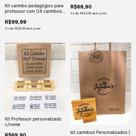
Kit carimbo pedagógico para
R$69,90
professor com 04 carimbos
3
x
de
R$23,30
sem juros
automaticos - Leia a
R$99,99
descrição!
3
x
de
R$33,33
sem juros
Kit Professor personalizado
c/nome
kit carimbos Personalizados (
R$69,90