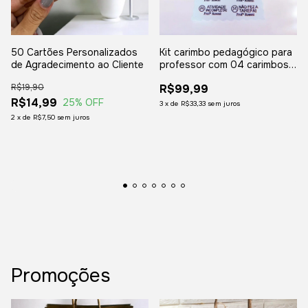
50 Cartões Personalizados
Kit carimbo pedagógico para
de Agradecimento ao Cliente
professor com 04 carimbos
automaticos - Leia a
R$19,90
R$99,99
descrição!
R$14,99
25
% OFF
3
x
de
R$33,33
sem juros
2
x
de
R$7,50
sem juros
Promoções