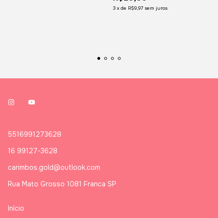
3
x
de
R$9,97
sem juros
5516991273628
16 99127-3628
carimbos.gold@outlook.com
Rua Mato Grosso 1081 Franca SP
Início