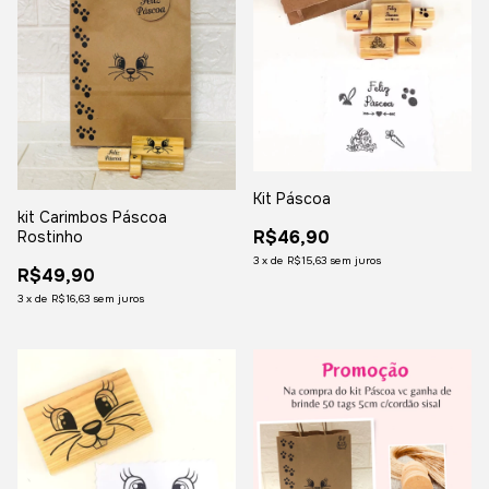
Kit Páscoa
kit Carimbos Páscoa
R$46,90
Rostinho
3
x
de
R$15,63
sem juros
R$49,90
3
x
de
R$16,63
sem juros