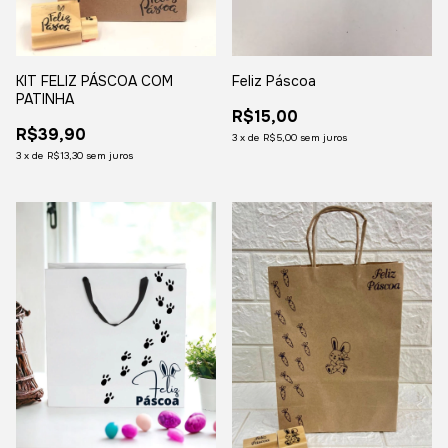
KIT FELIZ PÁSCOA COM
Feliz Páscoa
PATINHA
R$15,00
R$39,90
3
x
de
R$5,00
sem juros
3
x
de
R$13,30
sem juros