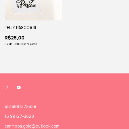
FELIZ PÁSCOA III
R$25,00
3
x
de
R$8,33
sem juros
5516991273628
16 99127-3628
carimbos.gold@outlook.com