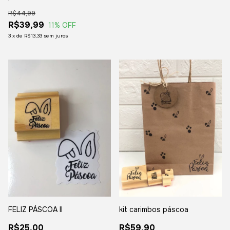
R$44,99
R$39,99
11
% OFF
3
x
de
R$13,33
sem juros
FELIZ PÁSCOA II
kit carimbos páscoa
R$25,00
R$59,90