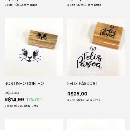
3
x
de
R$8,33
sem juros
3
x
de
R$19,97
sem juros
ROSTINHO COELHO
FELIZ PÁSCOA I
R$18,00
R$25,00
R$14,99
17
% OFF
3
x
de
R$8,33
sem juros
2
x
de
R$7,50
sem juros