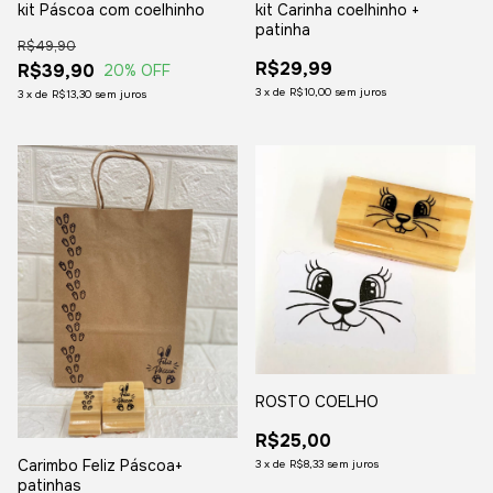
kit Páscoa com coelhinho
kit Carinha coelhinho +
patinha
R$49,90
R$29,99
R$39,90
20
% OFF
3
x
de
R$10,00
sem juros
3
x
de
R$13,30
sem juros
ROSTO COELHO
R$25,00
Carimbo Feliz Páscoa+
3
x
de
R$8,33
sem juros
patinhas