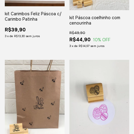
kit Carimbos Feliz Páscoa c/
kit Páscoa coelhinho com
Carimbo Patinha
cenourinha
R$39,90
R$49,90
3
x
de
R$13,30
sem juros
R$44,90
10
% OFF
3
x
de
R$14,97
sem juros