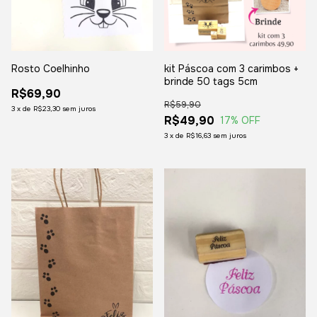
Rosto Coelhinho
kit Páscoa com 3 carimbos +
brinde 50 tags 5cm
R$69,90
R$59,90
3
x
de
R$23,30
sem juros
R$49,90
17
% OFF
3
x
de
R$16,63
sem juros