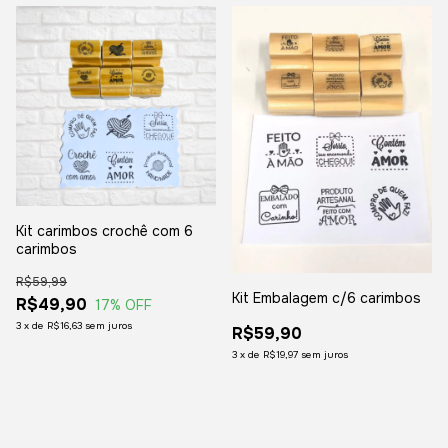
Kit carimbos crochê com 6
carimbos
R$59,99
Kit Embalagem c/6 carimbos
R$49,90
17
% OFF
3
x
de
R$16,63
sem juros
R$59,90
3
x
de
R$19,97
sem juros