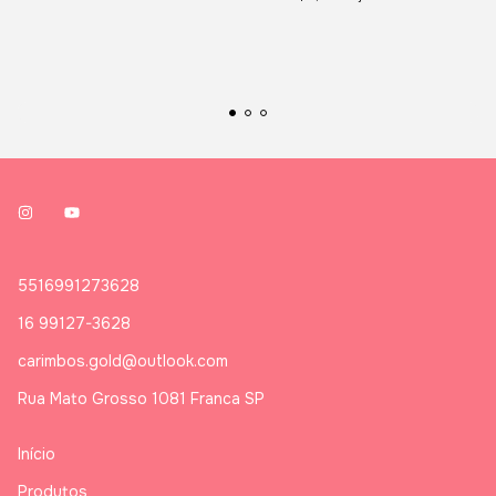
5516991273628
16 99127-3628
carimbos.gold@outlook.com
Rua Mato Grosso 1081 Franca SP
Início
Produtos