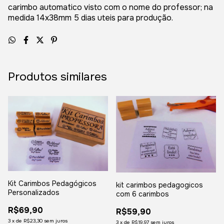
carimbo automatico visto com o nome do professor; na
medida 14x38mm 5 dias uteis para produção.
Produtos similares
Kit Carimbos Pedagógicos
kit carimbos pedagogicos
Personalizados
com 6 carimbos
R$69,90
R$59,90
3
x
de
R$23,30
sem juros
3
x
de
R$19,97
sem juros